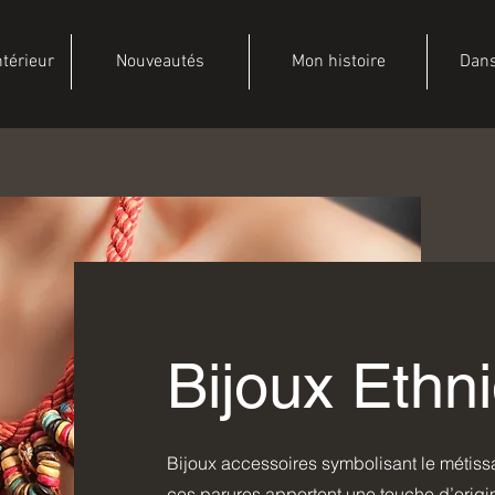
ntérieur
Nouveautés
Mon histoire
Dans
Bijoux Ethn
Bijoux accessoires symbolisant le métissa
ces parures apportent une touche d’origin